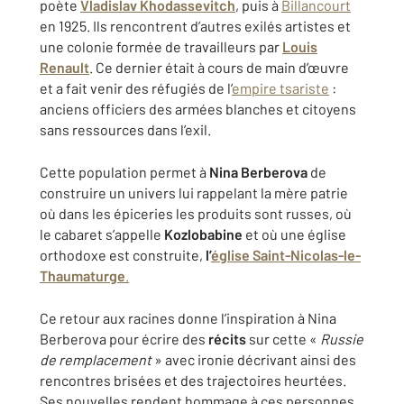
poète
Vladislav
Khodassevitch
, puis à
Billancourt
en 1925. Ils rencontrent d’autres exilés artistes et
une colonie formée de travailleurs par
Louis
Renault
. Ce dernier était à cours de main d’œuvre
et a fait venir des réfugiés de
l’
empire tsariste
:
anciens officiers des armées blanches et citoyens
sans ressources dans l’exil.
Cette population permet à
Nina Berberova
de
construire un univers lui rappelant la mère patrie
où dans les épiceries les
produits sont russes
, où
le cabaret s’appelle
Kozlobabine
et où une
église
orthodoxe est construite
,
l’
église Saint-Nicolas-le-
Thaumaturge
.
Ce retour aux racines donne l’inspiration à Nina
Berberova pour écrire des
récits
sur cette «
Russie
de remplacement
» avec ironie décrivant ainsi des
rencontres brisées et des trajectoires heurtées
.
Ses nouvelles rendent hommage à ces personnes