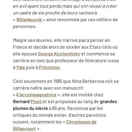
en
exil ayant tout perdu mais qui ont réussi à créer
un cadre de vie proche de leurs racines
à
«
Billankoursk
» ainsi renommée par ces milliers de
personnes.
Malgré ses œuvres, elle n’arrive pas à percer en
France et décide alors de s’exiler aux Etats-Unis où
elle épouse
George
Kochevitsky
et commence sa
carrière en tant que
professeur de littérature russe
à
Yale
puis à
Princeton
.
C’est seulement en
1985
que Nina Berberova voit sa
carrière naître avec son manuscrit
«
L’
accompagnatrice
», elle est invitée chez
Bernard
Pivot
et est propulsée au rang de
grandes
plumes du siècle
à 85 ans. Reconnue par les
critiques du monde entier, d’autres parutions
suivent, notamment les «
Chroniques de
Billancourt
».